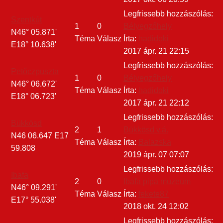
Legfrissebb hozzászólás:
Szentkút
1
0
Bélyegzőhely
N46° 05.871'
Téma
Válasz
Írta:
hadidoki
E18° 10.638'
2017 ápr. 21 22:15
Legfrissebb hozzászólás:
Petőczpuszta
1
0
Bélyegzőhely
N46° 06.672'
Téma
Válasz
Írta:
hadidoki
E18° 06.723'
2017 ápr. 21 22:12
Legfrissebb hozzászólás:
Bükkösd
2
1
Bükkösd v.á.
N46 06.647 E17
Téma
Válasz
Írta:
Balazska
59.808
2019 ápr. 07 07:07
Legfrissebb hozzászólás:
Ibafa
2
0
Ibafa pipa múzeum
N46° 09.291'
Téma
Válasz
Írta:
fekete87
E17° 55.038'
2018 okt. 24 12:02
Legfrissebb hozzászólás: