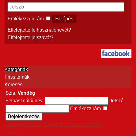
Emlékezzen rám
Elfelejtette felhasználónevét?
Elfelejtette jelszavát?
Kategóriák
Friss témák
Keresés
Szia,
Vendég
Felhasználói név:
Jelszó:
Emlékezz rám
Elfelejtett jelszó?
Elfelejtett felhasználói név?
Fórum