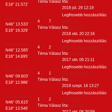
Téma
Válasz
Írta:
Balazska
E18° 21.572'
2018 júl. 29 12:19
Legfrissebb hozzászólás:
Máré vár
4
7
Máré vár
N46° 13.533'
Téma
Válasz
Írta:
fekete87
E18° 19.329'
2018 okt. 20 22:16
Legfrissebb hozzászólás:
Mecsekjánosi
4
2
Mecsekjánosi észrevé ...
N46° 12.585'
Téma
Válasz
Írta:
hadidoki
E18° 14.695'
2017 okt. 06 21:11
Legfrissebb hozzászólás:
Dóczi malom
4
1
Pecsét rendben.
N46° 09.603'
Téma
Válasz
Írta:
HEV
E18° 12.986'
2019 szept. 16 13:27
Legfrissebb hozzászólás:
Pécsi Állatkert
1
2
2016 05 02
N46° 05.615'
Téma
Válasz
Írta:
hadidoki
E18° 13.546'
2017 okt. 06 20:59