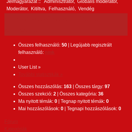
Jelmagyarázat ::
Adminisztrátor
,
Globális moderátor
,
Moderátor
,
Kitiltva
,
Felhasználó
,
Vendég
DDP bélyegzőhelyek fóruma
statisztika
Összes felhasználó:
50
|
Legújabb regisztrált
felhasználó:
nmk
User List »
További statisztikák »
Összes hozzászólás:
163
|
Összes tárgy:
97
Összes szekció:
2
|
Összes kategória:
36
Ma nyitott témák:
0
|
Tegnap nyitott témák:
0
Mai hozzászólások:
0
|
Tegnapi hozzászólások:
0
Fórum
Kategóriák