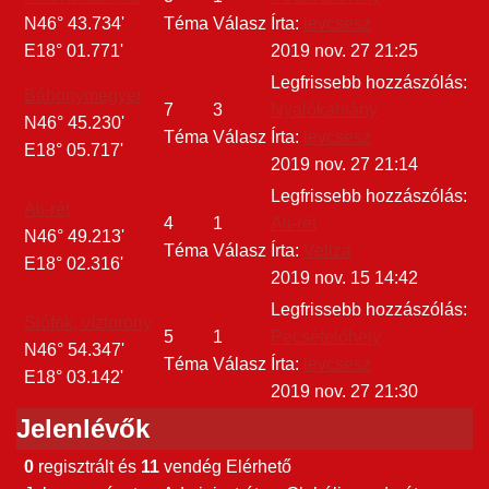
N46° 43.734'
Téma
Válasz
Írta:
levcsesz
E18° 01.771'
2019 nov. 27 21:25
Legfrissebb hozzászólás:
Bábonymegyer
7
3
Nyalókahiány
N46° 45.230'
Téma
Válasz
Írta:
levcsesz
E18° 05.717'
2019 nov. 27 21:14
Legfrissebb hozzászólás:
Ali-rét
4
1
Ali-rét
N46° 49.213'
Téma
Válasz
Írta:
Veliza
E18° 02.316'
2019 nov. 15 14:42
Legfrissebb hozzászólás:
Siófok, víztorony
5
1
Pecsételőhely
N46° 54.347'
Téma
Válasz
Írta:
levcsesz
E18° 03.142'
2019 nov. 27 21:30
Jelenlévők
0
regisztrált és
11
vendég Elérhető