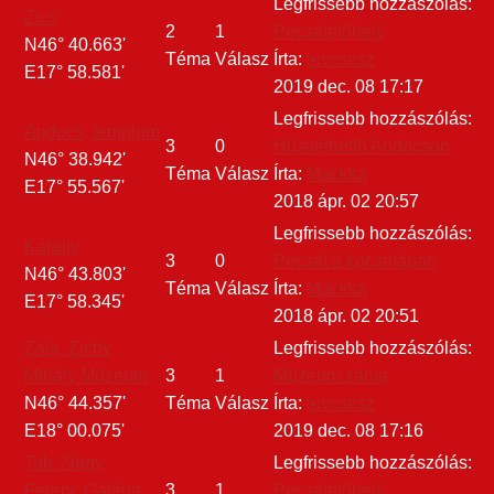
Legfrissebb hozzászólás:
Zics
2
1
Pecsételőhely
N46° 40.663'
Téma
Válasz
Írta:
levcsesz
E17° 58.581'
2019 dec. 08 17:17
Legfrissebb hozzászólás:
Andocs, templom
3
0
Húsvéthétfő Andocson
N46° 38.942'
Téma
Válasz
Írta:
Mackka
E17° 55.567'
2018 ápr. 02 20:57
Legfrissebb hozzászólás:
Kapoly
3
0
Pecsét a kocsmában
N46° 43.803'
Téma
Válasz
Írta:
Mackka
E17° 58.345'
2018 ápr. 02 20:51
Zala, Zichy
Legfrissebb hozzászólás:
Mihály Múzeum
3
1
Múzeum zárva
N46° 44.357'
Téma
Válasz
Írta:
levcsesz
E18° 00.075'
2019 dec. 08 17:16
Tab, Nagy
Legfrissebb hozzászólás:
Ferenc Galéria
3
1
Pecsételőhely