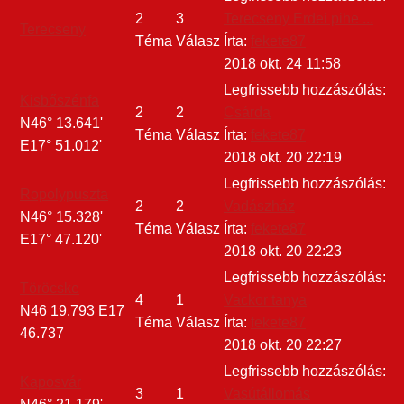
2
3
Terecseny Erdei pihe ...
Terecseny
Téma
Válasz
Írta:
fekete87
2018 okt. 24 11:58
Legfrissebb hozzászólás:
Kisbőszénfa
2
2
Csárda
N46° 13.641'
Téma
Válasz
Írta:
fekete87
E17° 51.012'
2018 okt. 20 22:19
Legfrissebb hozzászólás:
Ropolypuszta
2
2
Vadászház
N46° 15.328'
Téma
Válasz
Írta:
fekete87
E17° 47.120'
2018 okt. 20 22:23
Legfrissebb hozzászólás:
Töröcske
4
1
Vackor tanya
N46 19.793 E17
Téma
Válasz
Írta:
fekete87
46.737
2018 okt. 20 22:27
Legfrissebb hozzászólás:
Kaposvár
3
1
Vasútállomás