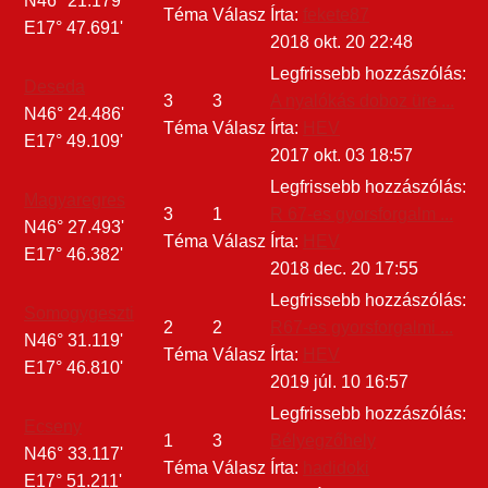
N46° 21.179'
Téma
Válasz
Írta:
fekete87
E17° 47.691'
2018 okt. 20 22:48
Legfrissebb hozzászólás:
Deseda
3
3
A nyalókás doboz üre ...
N46° 24.486'
Téma
Válasz
Írta:
HEV
E17° 49.109'
2017 okt. 03 18:57
Legfrissebb hozzászólás:
Magyaregres
3
1
R 67-es gyorsforgalm ...
N46° 27.493'
Téma
Válasz
Írta:
HEV
E17° 46.382'
2018 dec. 20 17:55
Legfrissebb hozzászólás:
Somogygeszti
2
2
R67-es gyorsforgalmi ...
N46° 31.119'
Téma
Válasz
Írta:
HEV
E17° 46.810'
2019 júl. 10 16:57
Legfrissebb hozzászólás:
Ecseny
1
3
Bélyegzőhely
N46° 33.117'
Téma
Válasz
Írta:
hadidoki
E17° 51.211'