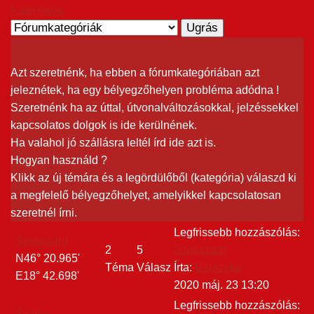
Kategóriák
Bélyegzőhelyek a DDP-n
Azt szeretnénk, ha ebben a fórumkategóriában azt
jeleznétek, ha egy bélyegzőhelyen probléma adódna !
Szeretnénk ha az úttal, útvonalváltozásokkal, jelzéssekkel
kapcsolatos dolgok is ide kerülnének.
Ha valahol jó szállásra leltél írd ide azt is.
Hogyan használd ?
Klikk az új témára és a legördülőből (kategória) válaszd ki
a megfelelő bélyegzőhelyet, amelyikkel kapcsolatosan
szeretnél írni.
Legfrissebb hozzászólás:
Szekszárd
2
5
Szekszárd
N46° 20.965'
Téma
Válasz
Írta:
Balazska
E18° 42.698'
2020 máj. 23 13:20
Legfrissebb hozzászólás:
Szálka