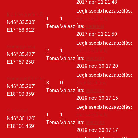
2017 ápr. 21 21:48
Legfrissebb hozzászólás:
Igali Gyógyfürdő
1
1
Pecsételőhely
N46° 32.538'
Téma
Válasz
Írta:
hadidoki
E17° 56.612'
2017 ápr. 21 21:50
Legfrissebb hozzászólás:
Somogyacsa
2
1
Pecsételőhely
N46° 35.427'
Téma
Válasz
Írta:
levcsesz
E17° 57.258'
2019 nov. 30 17:20
Legfrissebb hozzászólás:
Somogydöröcske
3
0
Nyalókahiány
N46° 35.207'
Téma
Válasz
Írta:
levcsesz
E18° 00.359'
2019 nov. 30 17:15
Legfrissebb hozzászólás:
Szorosad
1
1
Pecsételőhely
N46° 36.120'
Téma
Válasz
Írta:
levcsesz
E18° 01.439'
2019 nov. 30 17:17