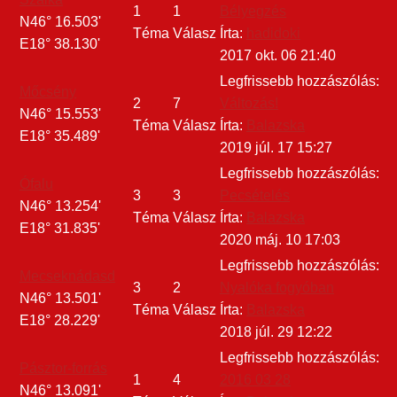
1
1
Bélyegzés
N46° 16.503'
Téma
Válasz
Írta:
hadidoki
E18° 38.130'
2017 okt. 06 21:40
Legfrissebb hozzászólás:
Mőcsény
2
7
Változás!
N46° 15.553'
Téma
Válasz
Írta:
Balazska
E18° 35.489'
2019 júl. 17 15:27
Legfrissebb hozzászólás:
Ófalu
3
3
Pecsételés
N46° 13.254'
Téma
Válasz
Írta:
Balazska
E18° 31.835'
2020 máj. 10 17:03
Legfrissebb hozzászólás:
Mecseknádasd
3
2
Nyalóka fogyóban
N46° 13.501'
Téma
Válasz
Írta:
Balazska
E18° 28.229'
2018 júl. 29 12:22
Legfrissebb hozzászólás:
Pásztor-forrás
1
4
2016 03 28
N46° 13.091'